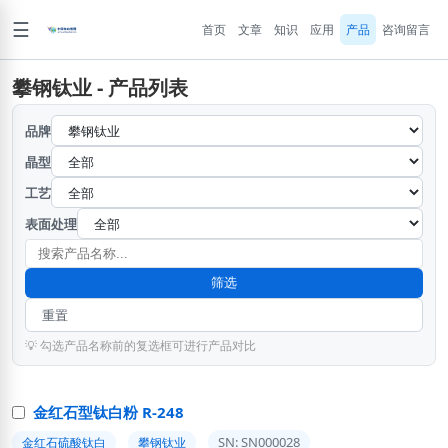
☰
首页
文章
知识
应用
产品
咨询留言
攀钢钛业 - 产品列表
品牌
晶型
工艺
表面处理
筛选
重置
💡 勾选产品名称前的复选框可进行产品对比
金红石型钛白粉 R-248
SN: SN000028
金红石硫酸钛白
攀钢钛业