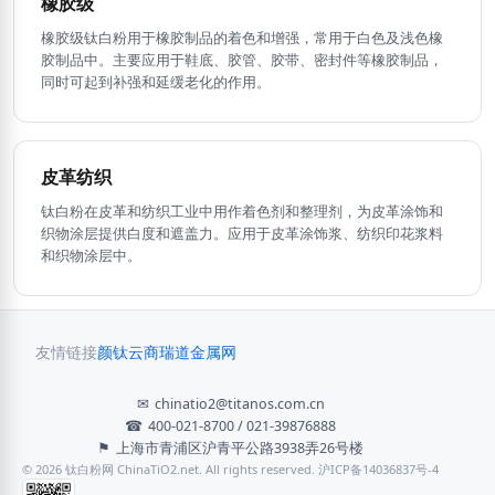
橡胶级
橡胶级钛白粉用于橡胶制品的着色和增强，常用于白色及浅色橡
胶制品中。主要应用于鞋底、胶管、胶带、密封件等橡胶制品，
同时可起到补强和延缓老化的作用。
皮革纺织
钛白粉在皮革和纺织工业中用作着色剂和整理剂，为皮革涂饰和
织物涂层提供白度和遮盖力。应用于皮革涂饰浆、纺织印花浆料
和织物涂层中。
友情链接
颜钛云商
瑞道金属网
✉
chinatio2@titanos.com.cn
☎
400-021-8700 / 021-39876888
⚑
上海市青浦区沪青平公路3938弄26号楼
© 2026 钛白粉网 ChinaTiO2.net. All rights reserved. 沪ICP备14036837号-4