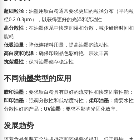
超细粒径
：油墨用钛白粉通常要求更细的粒径分布（平均粒
径0.2-0.3μm），以获得更好的光泽和流动性
高分散性
：在油墨体系中快速润湿和分散，减少研磨时间和
能耗
低吸油量
：降低连结料用量，提高油墨的流动性
高白度和光泽
：确保印刷品色彩鲜艳、层次丰富
抗絮凝性
：保持油墨储存稳定性
不同油墨类型的应用
胶印油墨
：要求钛白粉具有良好的流变性和快速固着性能；
凹印油墨
：强调分散性和低粘度特性；
柔印油墨
：需要水性
分散性好的产品；
UV油墨
：要求不影响光固化效率。
发展趋势
随着食品包装安全法规趋严和环保要求提升，低迁移性、水