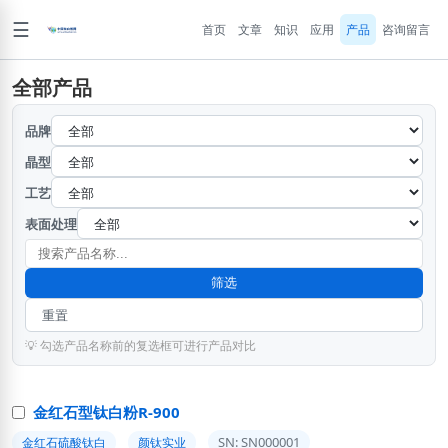
☰
首页
文章
知识
应用
产品
咨询留言
全部产品
品牌
晶型
工艺
表面处理
筛选
重置
💡 勾选产品名称前的复选框可进行产品对比
金红石型钛白粉R-900
SN: SN000001
金红石硫酸钛白
颜钛实业