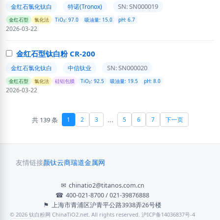
SN: SN000019
金红石氯化钛白
特诺(Tronox)
金红石型
氯化法
TiO₂: 97.0
吸油量: 15.0
pH: 6.7
2026-03-22
金红石型钛白粉 CR-200
SN: SN000020
金红石氯化钛白
中信钛业
金红石型
氯化法
硅铝包膜
TiO₂: 92.5
吸油量: 19.5
pH: 8.0
2026-03-22
...
共 139 条
1
2
3
5
6
7
下一页
友情链接
颜钛云商
瑞道金属网
✉
chinatio2@titanos.com.cn
☎
400-021-8700 / 021-39876888
⚑
上海市青浦区沪青平公路3938弄26号楼
© 2026 钛白粉网 ChinaTiO2.net. All rights reserved. 沪ICP备14036837号-4