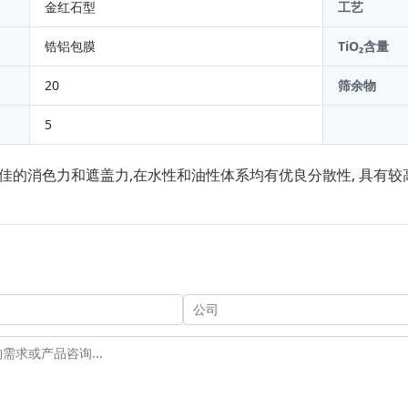
金红石型
工艺
锆铝包膜
TiO₂含量
20
筛余物
5
极佳的消色力和遮盖力,在水性和油性体系均有优良分散性, 具有