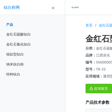
钛白粉网
«
产品
首页
/
金红石
金红石硫酸钛白
金红石型
金红石氯化钛白
分类：
金红石硫
锐钛型钛白
品牌：
江西添光
编号：
SN00000
纳米钛白粉
型号：
TR-33
特种钛白
应用领域：
通用
📩 咨询留言
产品技术参数