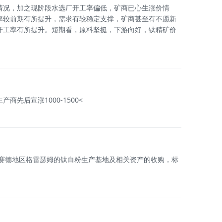
情况，加之现阶段水选厂开工率偏低，矿商已心生涨价情
率较前期有所提升，需求有较稳定支撑，矿商甚至有不愿新
开工率有所提升。短期看，原料坚挺，下游向好，钛精矿价
后宣涨1000-1500<
提赛德地区格雷瑟姆的钛白粉生产基地及相关资产的收购，标