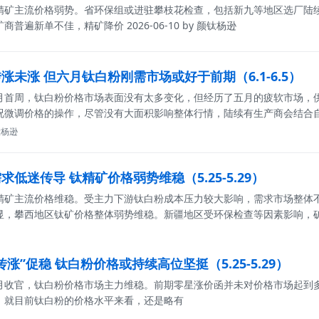
精矿主流价格弱势。省环保组或进驻攀枝花检查，包括新九等地区选厂陆
矿商普遍新单不佳，精矿降价
2026-06-10 by 颜钛杨逊
涨未涨 但六月钛白粉刚需市场或好于前期（6.1-6.5）
月首周，钛白粉价格市场表面没有太多变化，但经历了五月的疲软市场，
况微调价格的操作，尽管没有大面积影响整体行情，陆续有生产商会结合
颜钛杨逊
低迷传导 钛精矿价格弱势维稳（5.25-5.29）
精矿主流价格维稳。受主力下游钛白粉成本压力较大影响，需求市场整体
显，攀西地区钛矿价格整体弱势维稳。新疆地区受环保检查等因素影响，
涨”促稳 钛白粉价格或持续高位坚挺（5.25-5.29）
月收官，钛白粉价格市场主力维稳。前期零星涨价函并未对价格市场起到
。就目前钛白粉的价格水平来看，还是略有