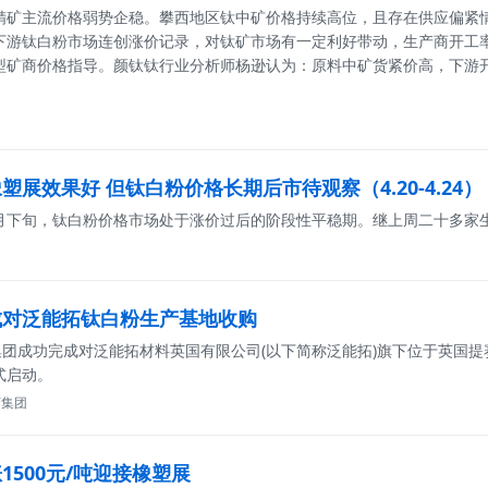
精矿主流价格弱势企稳。攀西地区钛中矿价格持续高位，且存在供应偏紧
下游钛白粉市场连创涨价记录，对钛矿市场有一定利好带动，生产商开工
型矿商价格指导。颜钛钛行业分析师杨逊认为：原料中矿货紧价高，下游
塑展效果好 但钛白粉价格长期后市待观察（4.20-4.24）
下旬，钛白粉价格市场处于涨价过后的阶段性平稳期。继上周二十多家生产商先
成对泛能拓钛白粉生产基地收购
佰集团成功完成对泛能拓材料英国有限公司(以下简称泛能拓)旗下位于英国
式启动。
龙佰集团
1500元/吨迎接橡塑展