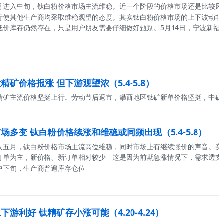
月进入中旬，钛白粉价格市场主流维稳。近一个阶段的价格市场还是比较
行使其他生产商均采取维稳观望的态度。其实钛白粉价格市场的上下波动
低价库存仍然存在，只是用户朋友需要仔细做好甄别。5月14日，宁波新福
矿价格报涨 但下游观望浓（5.4-5.8）
精矿主流价格坚挺上行。劳动节后返市，攀西地区钛矿新单价格坚挺，中
场多变 钛白粉价格续涨和维稳或同频出现（5.4-5.8）
入五月，钛白粉价格市场主流高位维稳，同时市场上有继续涨价的声音。
订单为主，新价格、新订单相对较少，这是因为前期急涨情况下，需求透
中下旬，生产商普遍库存仓位
游利好 钛精矿存小涨可能（4.20-4.24）