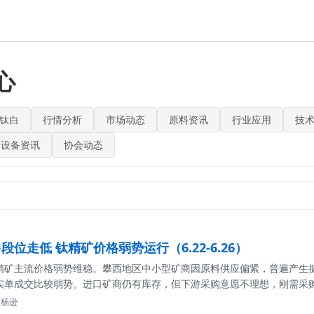
心
钛白
行情分析
市场动态
原料资讯
行业应用
技
设备资讯
协会动态
位走低 钛精矿价格弱势运行（6.22-6.26）
精矿主流价格弱势维稳。攀西地区中小型矿商因原料供应偏紧，普遍产生
实单成交比较弱势。进口矿商仍有库存，但下游采购意愿不理想，刚需采
颜钛杨逊