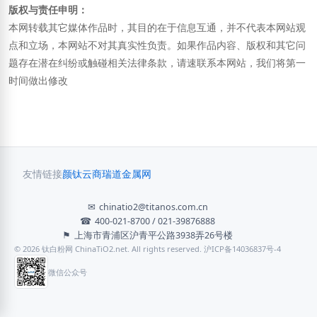
版权与责任申明：
本网转载其它媒体作品时，其目的在于信息互通，并不代表本网站观
点和立场，本网站不对其真实性负责。如果作品内容、版权和其它问
题存在潜在纠纷或触碰相关法律条款，请速联系本网站，我们将第一
时间做出修改
友情链接
颜钛云商
瑞道金属网
✉
chinatio2@titanos.com.cn
☎
400-021-8700 / 021-39876888
⚑
上海市青浦区沪青平公路3938弄26号楼
© 2026 钛白粉网 ChinaTiO2.net. All rights reserved. 沪ICP备14036837号-4
微信公众号