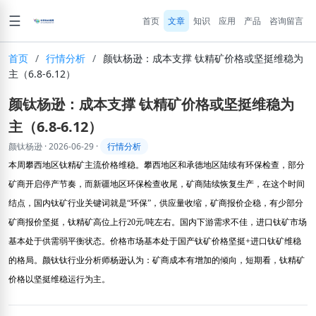
☰
首页
文章
知识
应用
产品
咨询留言
首页
/
行情分析
/
颜钛杨逊：成本支撑 钛精矿价格或坚挺维稳为
主（6.8-6.12）
颜钛杨逊：成本支撑 钛精矿价格或坚挺维稳为
主（6.8-6.12）
颜钛杨逊
·
2026-06-29
·
行情分析
本周攀西地区钛精矿
主流价格维稳。攀西地区和承德地区陆续有环保检查，部分
矿商开启停产节奏，而新疆地区环保检查收尾，矿商陆续恢复生产，在这个时间
结点，国内钛矿行业关键词就是“环保”，供应量收缩，矿商报价企稳，有少部分
矿商报价坚挺，钛精矿高位上行
20
元
/
吨左右。国内下游需求不佳，进口钛矿市场
基本处于供需弱平衡状态。价格市场基本处于国产钛矿价格坚挺
+
进口钛矿维稳
颜钛钛行业分析师杨逊认为：矿商成本有增加的倾向，短期看，钛精矿
的格局。
价格以坚挺维稳运行为主。