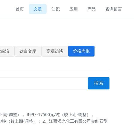
首页
文章
知识
应用
产品
咨询留言
价格周报
术前沿
钛白文库
高端访谈
搜索
期-调整）， R997-17500元/吨（较上期-调整），
17200元/吨（较上期-调整）； 2、江西添光化工有限公司金红石型