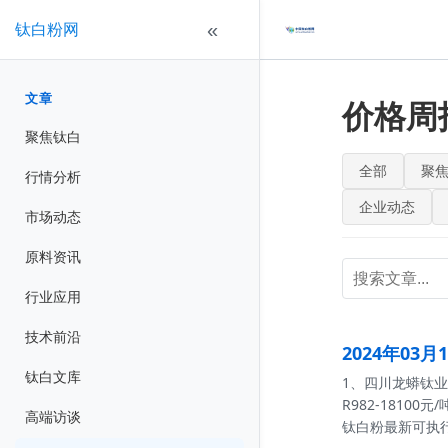
钛白粉网
«
文章
价格周
聚焦钛白
全部
聚
行情分析
企业动态
市场动态
原料资讯
行业应用
技术前沿
2024年03
钛白文库
1、四川龙蟒钛业股
R982-1810
高端访谈
钛白粉最新可执行价