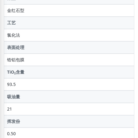
金红石型
工艺
氯化法
表面处理
锆铝包膜
TiO₂含量
93.5
吸油量
21
挥发份
0.50