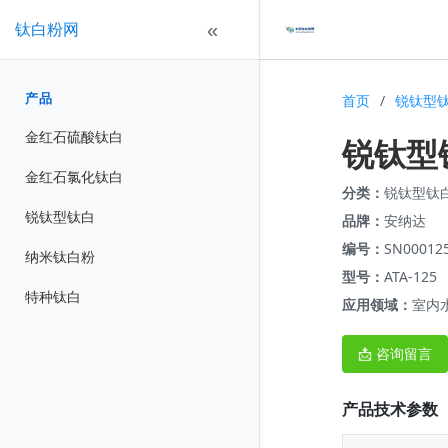
钛白粉网
«
产品
首页
/
锐钛型
金红石硫酸钛白
锐钛型钛
金红石氯化钛白
分类：
锐钛型钛
锐钛型钛白
品牌：
安纳达
编号：
SN00012
纳米钛白粉
型号：
ATA-125
特种钛白
应用领域：
室内
📩 咨询留言
产品技术参数