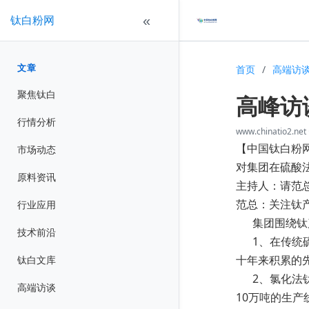
钛白粉网
«
文章
首页
/
高端访
聚焦钛白
高峰访
行情分析
www.chinatio2.net
【中国钛白粉
市场动态
对集团在硫酸
原料资讯
主持人：请范
范总：关注钛
行业应用
集团围绕钛产
技术前沿
1、在传统硫
十年来积累的
钛白文库
2、氯化法钛
高端访谈
10万吨的生