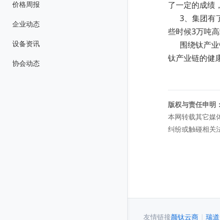
价格周报
了一定的成绩
3、集团有了
企业动态
些时候3万吨
设备资讯
围绕钛产业链
钛产业链的健
协会动态
版权与责任申明
本网转载其它媒
纠纷或触碰相关
友情链接
颜钛云商
|
瑞道