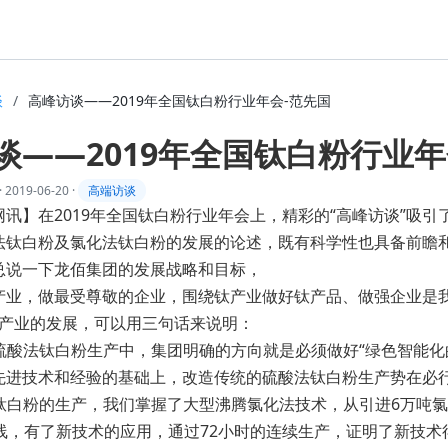
谈
/
高峰访谈——2019年全国钛白粉行业年会-范先国
谈——2019年全国钛白粉行业年
·
2019-06-20
·
高端访谈
网讯】在2019年全国钛白粉行业年会上，精彩的“高峰访谈”吸
法钛白粉及氯化法钛白粉的发展的论述，既有科学性也具备前瞻
总说一下龙佰集团的发展战略和目标，
产业，做最受尊敬的企业，围绕钛产业做好钛产品、做强企业是
业的发展，可以用三句话来说明：
酸法钛白粉生产中，集团明确的方向就是必须做好“绿色智能化
先进技术和经验的基础上，改造传统的硫酸法钛白粉生产势在必
白粉的生产，我们掌握了大型沸腾氯化法技术，从引进6万吨氯
产线，有了新技术的应用，通过72小时的连续生产，证明了新技