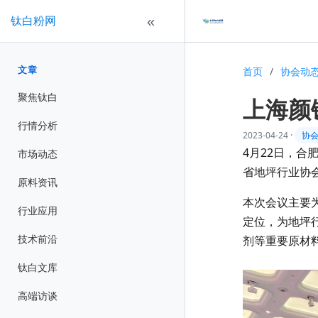
钛白粉网
«
文章
首页
/
协会动
聚焦钛白
上海颜
行情分析
2023-04-24
·
协
4月22日，
市场动态
省地坪行业协
原料资讯
本次会议主要
行业应用
定位，为地坪
技术前沿
剂等重要原材
钛白文库
高端访谈