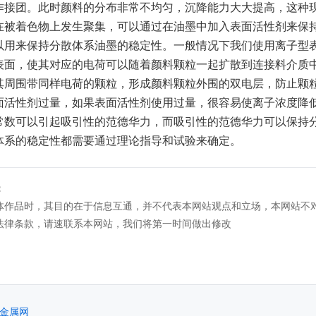
作接团。此时颜料的分布非常不均匀，沉降能力大大提高，这种
在被着色物上发生聚集，可以通过在油墨中加入表面活性剂来保
以用来保持分散体系油墨的稳定性。一般情况下我们使用离子型
表面，使其对应的电荷可以随着颜料颗粒一起扩散到连接料介质
其周围带同样电荷的颗粒，形成颜料颗粒外围的双电层，防止颗
面活性剂过量，如果表面活性剂使用过量，很容易使离子浓度降
常数可以引起吸引性的范德华力，而吸引性的范德华力可以保持
体系的稳定性都需要通过理论指导和试验来确定。
：
体作品时，其目的在于信息互通，并不代表本网站观点和立场，本网站不
法律条款，请速联系本网站，我们将第一时间做出修改
金属网