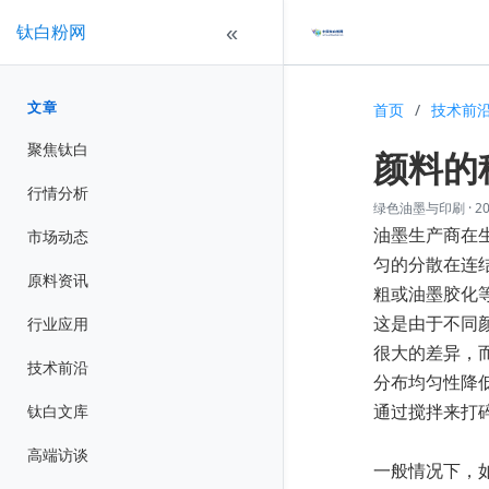
钛白粉网
«
文章
首页
/
技术前
聚焦钛白
颜料的
行情分析
绿色油墨与印刷
·
20
油墨
生产商在
市场动态
匀的分散
在连
原料资讯
粗或油墨胶化
这是由于不同
行业应用
很大的差异，
技术前沿
分布均匀性降
通过搅拌来打
钛白文库
高端访谈
一般情况下，