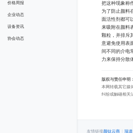
价格周报
把这种现象称
为了防止颜料
企业动态
面活性剂都可
设备资讯
来吸附在颜料
颗粒，并排斥
协会动态
意避免使用表
间不同的介电
力来保持分散
版权与责任申明
本网转载其它媒
纠纷或触碰相关
友情链接
颜钛云商
|
瑞道