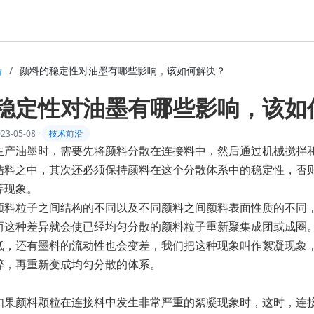
沿
/
颜料的稳定性对油墨有哪些影响，该如何解决？
稳定性对油墨有哪些影响，该如
23-05-08
·
技术前沿
生
产油墨时，需
要先将
颜
料
分散在连接料中，然后通过机械搅拌
结料之
中，其次还必须保持颜料在这个分散体系中的稳定性，
否
等现象。
颜料粒子之间结构的不同以及不同颜料之间颜料表面性质的不同
而这种差异就会使已经均匀分散的颜料粒子重新聚集成团或成圈
低，还有墨料的流动性也会变差，我们把这种现象叫作絮凝现象
碎，再重新变成均匀分散的体系。
如果颜料颗粒在连接料中发生非常严重的絮凝现象时，这时，连