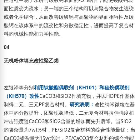
性过程中易于水解与碳酸钙表面的-OH结合，能使碳酸钙表
面性质变为疏水；另一端的三个结构可以与聚合物发生缠绕
或者化学结合，从而改善碳酸钙与高聚物的界面相容性及碳
酸钙在该体系中的流变性和分散稳定性，进而提高了复合材
料的机械性能和力学性能。
04
无机粉体填充改性聚乙烯
左银泽等分别
利用钛酸酯偶联剂（KH101）和硅烷偶联剂
（KH570）改性
CaCO3和SiO2作填充物，并以HDPE作基体
制得二元、三元PE复合材料。
研究表明：
改性纳米微粒在基
体中的分散提升，团聚现象降低，二元复合材料拉伸强度和
冲击强度随CaCO3和SiO2含量的增加而先升后降。当SiO2
的掺杂量为7wt%时，PE/SiO2复合材料的综合性能最优；当
CaCO3掺杂量为15wt%时，PE/CaCO3复合材料的综合性能