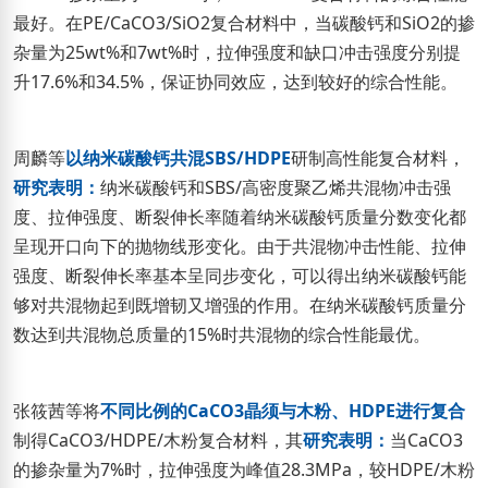
最好。在PE/CaCO3/SiO2复合材料中，当碳酸钙和SiO2的掺
杂量为25wt%和7wt%时，拉伸强度和缺口冲击强度分别提
升17.6%和34.5%，保证协同效应，达到较好的综合性能。
周麟等
以纳米碳酸钙共混SBS/HDPE
研制高性能复合材料，
研究表明：
纳米碳酸钙和SBS/高密度聚乙烯共混物冲击强
度、拉伸强度、断裂伸长率随着纳米碳酸钙质量分数变化都
呈现开口向下的抛物线形变化。由于共混物冲击性能、拉伸
强度、断裂伸长率基本呈同步变化，可以得出纳米碳酸钙能
够对共混物起到既增韧又增强的作用。在纳米碳酸钙质量分
数达到共混物总质量的15%时共混物的综合性能最优。
张筱茜等将
不同比例的CaCO3晶须与木粉、HDPE进行复合
制得CaCO3/HDPE/木粉复合材料，其
研究表明：
当CaCO3
的掺杂量为7%时，拉伸强度为峰值28.3MPa，较HDPE/木粉