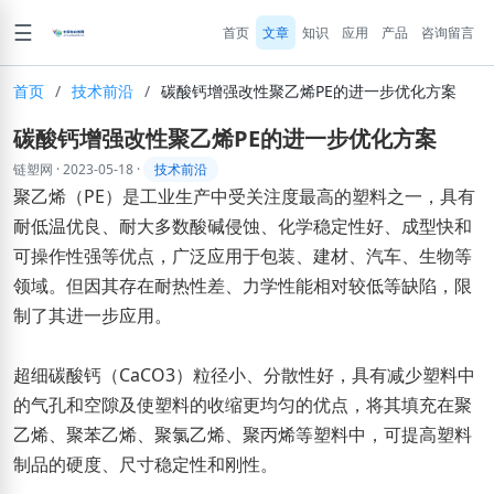
☰
首页
文章
知识
应用
产品
咨询留言
首页
/
技术前沿
/
碳酸钙增强改性聚乙烯PE的进一步优化方案
碳酸钙增强改性聚乙烯PE的进一步优化方案
链塑网
·
2023-05-18
·
技术前沿
聚乙烯（PE）是工业生产中受关注度最高的塑料之一，具有
耐低温优良、耐大多数酸碱侵蚀、化学稳定性好、成型快和
可操作性强等优点，广泛应用于包装、建材、汽车、生物等
领域。但因其存在耐热性差、力学性能相对较低等缺陷，限
制了其进一步应用。
超细碳酸钙（CaCO3）粒径小、分散性好，具有减少塑料中
的气孔和空隙及使塑料的收缩更均匀的优点，将其填充在聚
乙烯、聚苯乙烯、聚氯乙烯、聚丙烯等塑料中，可提高塑料
制品的硬度、尺寸稳定性和刚性。