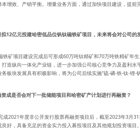
降本增效、产销平衡。增量业务方面，通过加快项目建设，提前
公司拟12亿元投建哈密低品位钒钛磁铁矿项目，未来将会对公司的
钛磁铁矿项目建设完成后可形成60万吨钛精矿和70万吨铁精矿年
，打造纵向一体化产业链，进一步加强公司核心竞争力及盈利水
务板块发展具有积极影响，将为公司后续实施“硫-磷-铁-钛-锂
再融资成是否会对下一批储能项目和哈密矿产计划进行再融资？
完成2021年度非公开发行股票再融资项目后，截至2023年3月31
况良好，具备充足的资金实力投入募投项目及其他规划投资项目