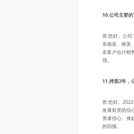
10.公司主要
答:您好。公
东南亚、南美
名客户合计销
强。
11.持股2
答:您好。2
发展前景的信心
资者信心。身
的回报。