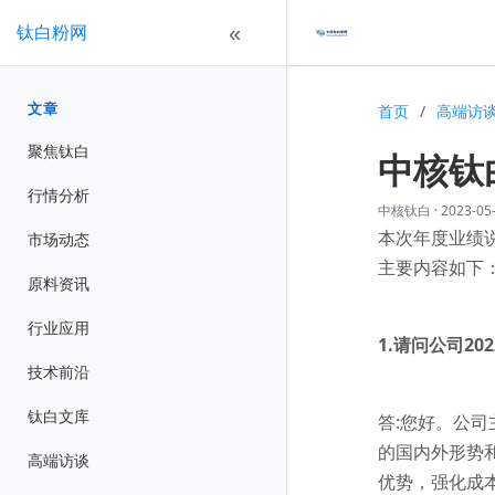
钛白粉网
«
文章
首页
/
高端访
聚焦钛白
中核钛白
行情分析
中核钛白
·
2023-05
本次年度业绩
市场动态
主要内容如下
原料资讯
行业应用
1.请问公司2
技术前沿
钛白文库
答:您好。公
的国内外形势
高端访谈
优势，强化成本