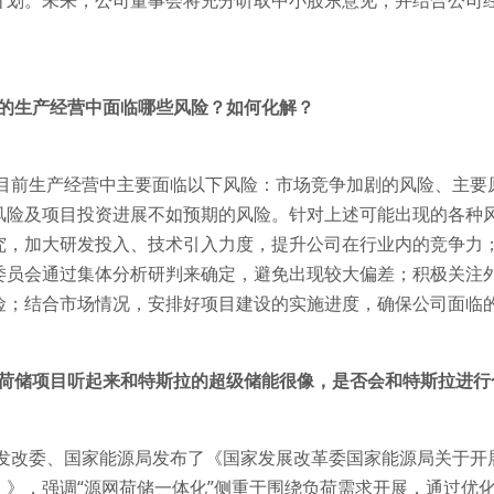
计划。未来，公司董事会将充分听取中小股东意见，并结合公司
前的生产经营中面临哪些风险？如何化解？
司目前生产经营中主要面临以下风险：市场竞争加剧的风险、主要
风险及项目投资进展不如预期的风险。针对上述可能出现的各种
究，加大研发投入、技术引入力度，提升公司在行业内的竞争力
委员会通过集体分析研判来确定，避免出现较大偏差；积极关注
险；结合市场情况，安排好项目建设的实施进度，确保公司面临
源网荷储项目听起来和特斯拉的超级储能很像，是否会和特斯拉进行
发改委、国家能源局发布了《国家发展改革委国家能源局关于开展
）》，强调“源网荷储一体化”侧重于围绕负荷需求开展，通过优