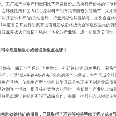
化、工厂减产导致产销量同比下降及提价之后执行新价格的订单
。在环保政策和国内核心原材料产能有限等因素的驱动下，未来硫
并与其需求并行”的良性格局，行业周期性属性淡化，龙头企业将
021年度非公开发行股票募投项目建成后将成为全球规模最大的
资源业务板块打造横向纵向一体化的产业链，进一步提升公司钛
，公司今后发展重心或者说侧重点在哪？
计划在十四五期间通过“内生增长、外延并购”的战略手段，聚焦
游，打造“硫-磷-铁-钛-锂-钒”绿色循环产业经济，力争形成
料生产基地。传统生产型企业的转型升级是实现中国制造业高质
以达到降本增效、提升核心竞争力的同时，将积极向产业链上游
司将重点通过包括但不限于战略合作、参股、控股的方式锁定主
在哈密的钛铁精矿的项目，已经取得了环评等相关手续了吗？或者