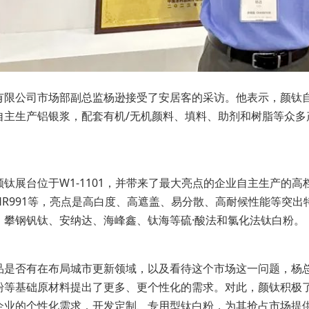
有限公司市场部副总监杨逊接受了安居客的采访。他表示，颜钛
自主生产铝银浆，配套有机/无机颜料、填料、助剂和树脂等众多
钛展台位于W1-1101，并带来了最大亮点的企业自主生产的高档涂
、HR991等，亮点是高白度、高遮盖、易分散、高耐候性能等
、攀钢钒钛、安纳达、海峰鑫、钛海等硫·酸法和氯化法钛白粉。
品是否有在布局城市更新领域，以及看待这个市场这一问题，杨
粉等基础原材料提出了更多、更个性化的需求。对此，颜钛积极
企业的个性化需求，开发定制、专用型钛白粉，为其抢占市场提