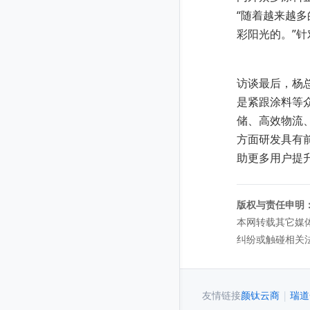
“随着越来越
彩阳光的。”
访谈最后，杨
是紧跟涂料等
储、高效物流
方面研发具有
助更多用户提
版权与责任申明
本网转载其它媒
纠纷或触碰相关
友情链接
颜钛云商
|
瑞道