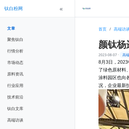
钛白粉网
«
文章
首页
/
高端访
聚焦钛白
颜钛杨
行情分析
2023-08-07
·
高
市场动态
8月3日，20
了绿色原材料
原料资讯
涂料园区也向
行业应用
况，企业最新
技术前沿
钛白文库
高端访谈