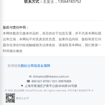
联系方式：
王
女士，
13564183752
版权与责任申明：
本网转载其它媒体作品时，其目的在于信息互通，并不代表本网站观
点和立场，本网站不对其真实性负责。如果作品内容、版权和其它问
题存在潜在纠纷或触碰相关法律条款，请速联系本网站，我们将第一
时间做出修改
友情链接
颜钛云商
瑞道金属网
✉
chinatio2@titanos.com.cn
☎
400-021-8700 / 021-39876888
⚑
上海市青浦区沪青平公路3938弄26号楼
© 2026 钛白粉网 ChinaTiO2.net. All rights reserved. 沪ICP备14036837号-4
微信公众号