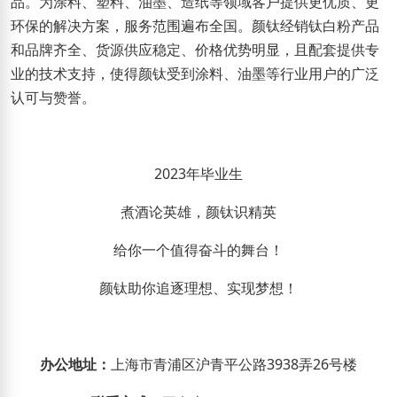
品。为涂料、塑料、油墨、造纸等领域
客户
提供更优质、更
环保的解决方案
，
服务范围遍布全国。
颜钛
经销钛白粉产品
和品牌齐全、货源供应稳定、价格优势明显，且配套提供专
业的技术支持，使得颜钛受到涂料、油墨等行业用户的广泛
认可与赞誉。
2023
年毕业生
煮酒论英雄，颜钛识精英
给你一个值得奋斗的舞台
！
颜钛助你追逐理想、实现梦想！
办公地址：
上海市青浦区沪青平公路
3938
弄
26
号楼