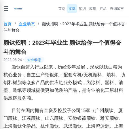
☰
首页
文章
知识
应用
产品
咨询留言
首页
/
企业动态
/
颜钛招聘：2023年毕业生 颜钛给你一个值得奋
斗的舞台
颜钛招聘：2023年毕业生 颜钛给你一个值得奋
斗的舞台
2023-08-24
·
企业动态
颜钛自进入行业以来，历经多年发展，形成以钛白粉为
核心业务，自主生产铝银浆，配套
有机
/
无机颜料、填料、助
剂和树脂等众多产品的
供应链服务模式，为涂料、塑料、油
墨、造纸等领域提供更加优质的产品，
是专业的化工原材料
供应链服务商。
目前在国内拥有全资及控股子公司
15
家（广州颜钛、厦
门颜钛、江苏颜钛、山东颜钛、安徽银箭颜钛、雅安颜钛、
上海颜钛化学品、杭州颜钛、武汉颜钛、上海鸿运源、上海