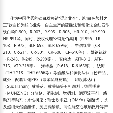
作为中国优秀的钛白粉营销
“
渠道龙企
”
，以
“
白色颜料之
王
”
钛白粉为核心业务，自主生产的硫酸法和氯化法金红石型
钛白粉
R-900
、
R-903
、
R-905
、
R-906
、
HR-910
、
HR-990
、
HR-991
等。同时，
授权
代理经销龙佰集团（
R-996
、
LR-
108
、
R-972
、
BLR-698
、
BLR-699
等）、中信钛业（
CR-
210
、
CR-211
、
CR-501
、
CR-506
、
CR-510
等）、攀钢钒钛
（
R-248
、
R-249
、
R-298
等）、安纳达（
ATR-312
、
ATR-
31
5
、
ATR-318
等）、海峰鑫（
R-618
、
R-616S
等）、钛海
（
THR-218
、
THR-6666
等）等硫酸法和氯化法钛白粉产品，
此外，配套经销
PPS
（聚苯硫醚树脂）、印度苏达山
（
Sudarshan
）酞菁蓝、酞菁绿等有机颜料；德国明凌
（
MÜNZING
）分散剂、消泡剂、增稠剂、润湿流平剂、蜡
助剂等助剂；水性树脂；瑞士欧米亚（
OMYA
）碳酸钙，以
及超细天然硫酸钡、沉淀硫酸钡、高性能空心玻璃微珠等产