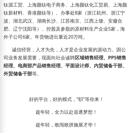
钛源工贸、上海颜钛电子商务、上海颜钛化工贸易、上海颜
钛新材料、香港颜钛等）、办事处
8
家（浙江杭州、浙江宁
波、湖北武汉、湖南长沙、江苏南京、江西上饶、安徽合
肥、辽宁沈阳等）、控股及参股的原材料生产企业
5
家，海
外子公司
6
家。
年货物进出量近
20
万吨。
诚信经营，人才为先，人才是企业发展的源动力。因公
司业务发展需要，现面向社会诚聘
区域销售经理、
PPS
销售
经理、电商部产品销售经理、平面设计师、内贸储备干部、
外贸储备干部
等。
好的平台，好的模式，
“职”等你来！
趁年轻，全力以赴追逐梦想！
趁年轻，敢闯敢拼施展才华！