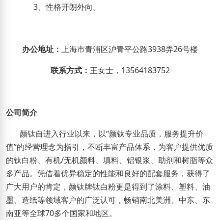
3
、性格开朗外向。
办公地址：
上海市青浦区沪青平公路
3938
弄
26
号楼
联系方式：
王
女士，
13564183752
公司简介
颜钛自进入行业以来，以
“
颜钛专业品质，服务提升价
值
”
的经营理念为指引，不断丰富产品体系，为客户提供优质
的钛白粉、
有机
/
无机颜料、填料
、铝银浆
、助剂和树脂等众
多产品
。
凭借着优异稳定的性能和良好的配套服务，获得了
广大用户的肯定，颜钛牌钛白粉更是得到了涂料、
塑料
、油
墨、造纸等领域客户的广泛认可，畅销南北美洲、中东、东
南亚等全球
70
多个国家和地区。