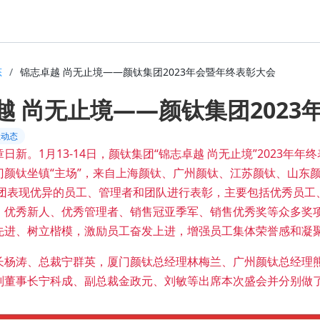
态
/
锦志卓越 尚无止境——颜钛集团2023年会暨年终表彰大会
越 尚无止境——颜钛集团2023
业动态
日新。1月13-14日，颜钛集团“锦志卓越 尚无止境”2023年
门颜钛坐镇“主场”，来自上海颜钛、广州颜钛、江苏颜钛、山东颜
钛集团表现优异的员工、管理者和团队进行表彰，主要包括优秀员
、优秀新人、优秀管理者、销售冠亚季军、销售优秀奖等众多奖
先进、树立楷模，激励员工奋发上进，增强员工集体荣誉感和凝
长杨涛、总裁宁群英，厦门颜钛总经理林梅兰、广州颜钛总经理
副董事长宁科成、副总裁金政元、刘敏等出席本次盛会并分别做