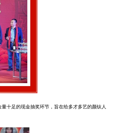
金量十足的现金抽奖环节，旨在给多才多艺的颜钛人