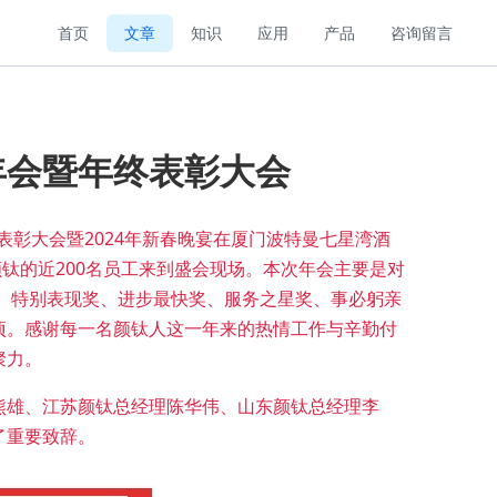
首页
文章
知识
应用
产品
咨询留言
年会暨年终表彰大会
年终表彰大会暨2024年新春晚宴在厦门波特曼七星湾酒
钛的近200名员工来到盛会现场。本次年会主要是对
工、特别表现奖、进步最快奖、服务之星奖、事必躬亲
项。感谢每一名颜钛人这一年来的热情工作与辛勤付
聚力。
熊雄、江苏颜钛总经理陈华伟、山东颜钛总经理李
了重要致辞。