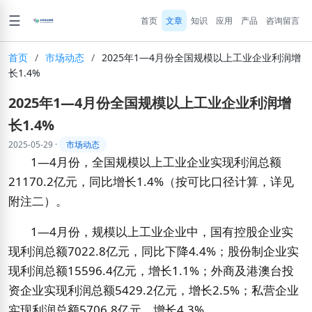
☰
首页
文章
知识
应用
产品
咨询留言
首页
/
市场动态
/
2025年1—4月份全国规模以上工业企业利润增
长1.4%
2025年1—4月份全国规模以上工业企业利润增
长1.4%
2025-05-29
·
市场动态
1
—
4
月份，全国规模以上工业企业实现利润总额
21170.2
亿元，同比增长
1.4%
（按可比口径计算，详见
附注二）。
1
—
4
月份，规模以上工业企业中，国有控股企业实
现利润总额
7022.8
亿元，同比下降
4.4%
；股份制企业实
现利润总额
15596.4
亿元，增长
1.1%
；外商及港澳台投
资企业实现利润总额
5429.2
亿元，增长
2.5%
；私营企业
实现利润总额
5706.8
亿元，增长
4.3%
。