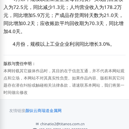
入为
72.5
元，同比减少
1.3
元；人均营业收入为
178.2
万
元，同比增加
5.9
万元；产成品
存货周转天数
为
21.0
天，
同比增加
0.2
天；应收账款平均回收期为
70.3
天，同比增
加
4.0
天。
4
月份，规模以上工业企业利润同比增长
3.0%
。
版权与责任申明：
本网转载其它媒体作品时，其目的在于信息互通，并不代表本网站观
点和立场，本网站不对其真实性负责。如果作品内容、版权和其它问
题存在潜在纠纷或触碰相关法律条款，请速联系本网站，我们将第一
时间做出修改
友情链接
颜钛云商
瑞道金属网
✉
chinatio2@titanos.com.cn