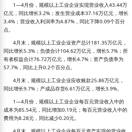
1
—
4
月份，规模以上工业企业实现营业收入
43.44
万
亿元，同比增长
3.2%
；发生营业成本
37.16
万亿元，增长
3.4%
；营业收入利润率为
4.87%
，同比下降
0.09
个百分
点。
4
月末，规模以上工业企业资产总计
181.35
万亿元，
同比增长
5.3%
；负债合计
104.62
万亿元，增长
5.7%
；所
有者权益合计
76.72
万亿元，增长
4.7%
；资产负债率为
57.7%
，同比上升
0.2
个百分点。
4
月末，规模以上工业企业应收账款
25.86
万亿元，
同比增长
9.7%
；产成品存货
6.61
万亿元，增长
3.9%
。
1
—
4
月份，规模以上工业企业每百元营业收入中的
成本为
85.54
元，同比增加
0.19
元；每百元营业收入中的
费用为
8.28
元，同比减少
0.20
元。
4
月末，规模以上工业企业每百元资产实现的营业收