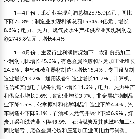
1
—
4
月份，采矿业实现利润总额
2875.0
亿元，同比
下降
26.8%
；制造业实现利润总额
15549.3
亿元，增长
8.6%
；电力、热力、燃气及水生产和供应业实现利润总
额
2745.8
亿元，增长
4.4%
。
1
—
4
月份，主要行业利润情况如下：农副食品加工
业利润同比增长
45.6%
，有色金属冶炼和压延加工业增长
24.5%
，电气机械和器材制造业增长
15.4%
，专用设备制
造业增长
13.2%
，通用设备制造业增长
11.7%
，计算机、
通信和其他电子设备制造业增长
11.6%
，电力、热力生产
和供应业增长
5.6%
，纺织业增长
3.7%
，非金属矿物制品
业下降
1.6%
，化学原料和化学制品制造业下降
4.4%
，汽
车制造业下降
5.1%
，石油和天然气开采业下降
6.9%
，煤
炭开采和洗选业下降
48.9%
，石油煤炭及其他燃料加工业
同比增亏，黑色金属冶炼和压延加工业同比由亏转盈。