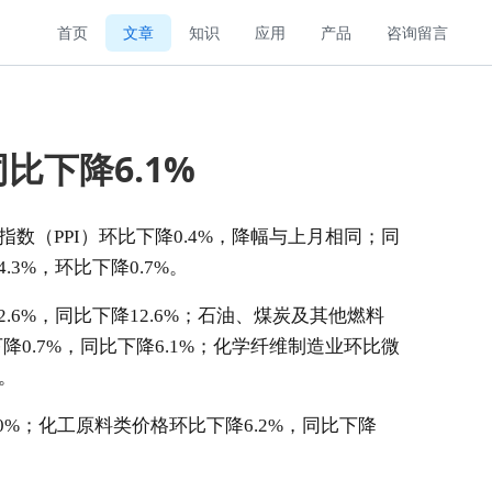
首页
文章
知识
应用
产品
咨询留言
比下降6.1%
指数
（
PPI
）环比下降
0.4%
，降幅与上月相同；同
4.3%
，环比下降
0.7%
。
2.6%
，同比下降
12.6%
；石油、煤炭及其他燃料
下降
0.7%
，同比下降
6.1%
；化学纤维制造业环比微
。
0%
；化工原料类价格环比下降
6.2%
，同比下降