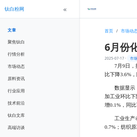
钛白粉网
«
文章
首页
/
市场动
聚焦钛白
6月份
行情分析
2025-07-17
·
市
7
月
9
日，
市场动态
比下降
3.6%
，
原料资讯
数据显示
行业应用
加工业环比下
技术前沿
增
0.1%
，同比
钛白文库
工业生产
0.7%
；纺织原
高端访谈