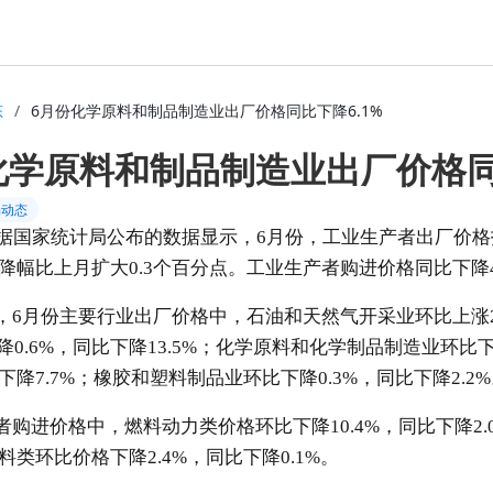
态
/
6月份化学原料和制品制造业出厂价格同比下降6.1%
化学原料和制品制造业出厂价格同
场动态
据国家统计局公布的数据显示，
6
月份，
工业生产者出厂价格
降幅比上月扩大
0.3
个百分点。工业生产者购进价格同比下降
，
6
月份主要行业出厂价格中，石油和天然气开采业环比上涨
降
0.6%
，同比下降
13.5%
；化学原料和化学制品制造业环比
下降
7.7%
；橡胶和塑料制品业环比下降
0.3%
，同比下降
2.2%
者购进价格中，燃料动力类价格环比下降
10.4%
，同比下降
2.
料类环比价格下降
2.4%
，同比下降
0.1%
。