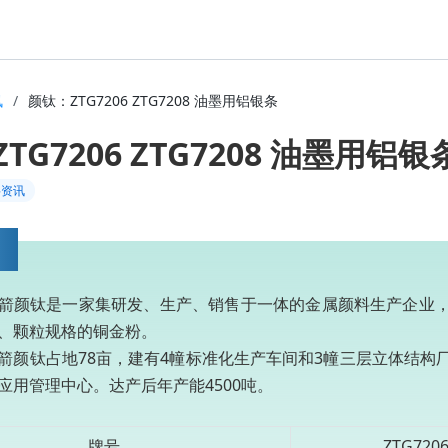
讯
/
颜钛：ZTG7206 ZTG7208 油墨用铝银条
TG7206 ZTG7208 油墨用铝银
料资讯
箭颜钛是一家集研发、生产、销售于一体的金属颜料生产企业
、颗粒规格的铜金粉。
箭颜钛占地78亩，建有4幢标准化生产车间和3幢三层立体结构厂房
应用管理中心。达产后年产能4500吨。
牌号
ZTG720