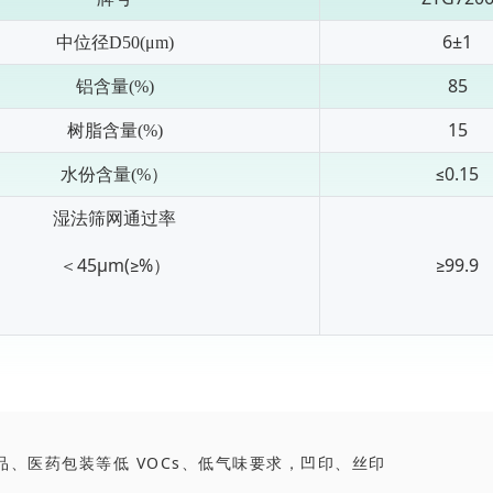
6±1
中位径
D50(μm)
85
铝含量
(%)
15
树脂含量
(%)
≤0.15
水份含量
(%）
湿法筛网通过率
＜
45μ
m(
≥
%
）
≥99.9
品、医药包装等低 VOCs、低气味要求，凹印、丝印