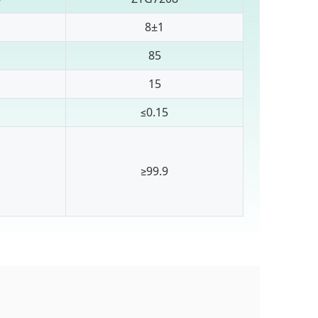
8±1
85
15
≤0.15
≥99.9