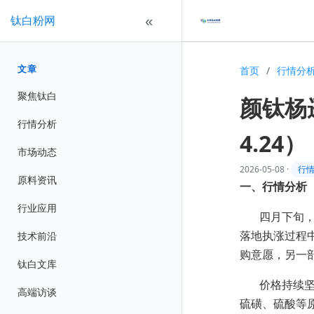
钛白粉网
«
文章
首页
/
行情分
聚焦钛白
颜钛杨
行情分析
4.24）
市场动态
2026-05-08
·
行
原料资讯
一、行情分析
行业应用
四月下旬
技术前沿
落地执涨过程
购意愿，另一
钛白文库
价格持续
高端访谈
硫磺、硫酸等