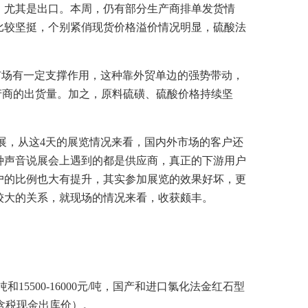
，尤其是出口。本周，仍有部分生产商排单发货情
比较坚挺，个别紧俏现货价格溢价情况明显，硫酸法
市场有一定支撑作用，这种靠外贸单边的强势带动，
产商的出货量。加之，原料硫磺、硫酸价格持续坚
展，从这
4
天的展览情况来看，国内外市场的客户还
种声音说展会上遇到的都是供应商，真正的下游用户
户的比例也大有提升，其实参加展览的效果好坏，更
较大的关系，就现场的情况来看，收获颇丰。
吨和
15500-16000
元
/
吨，国产和进口氯化法金红石型
含税现金出库价）。