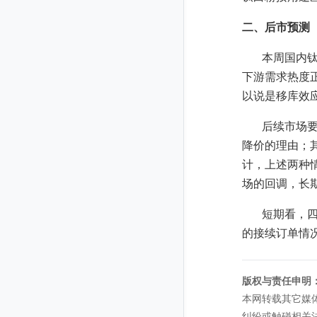
二、后市预测
本周国内
下游需求热度
以说是移库效
后续市场
降价的理由；
计，上述两种
场的回调，长
短期看，
的接续订单情
版权与责任申明
本网转载其它媒
纠纷或触碰相关