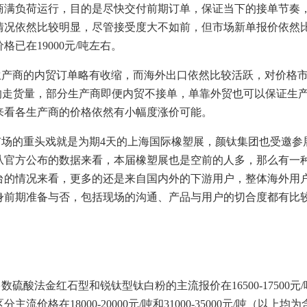
商满负荷运行，目的是尽快交付前期订单，保证当下的接单节奏
情况依然比较明显，尽管接受度大不如前，但市场新单报价依然
价格已在
19000
元
/
吨左右。
生产商的内贸订单略有收缩，而海外出口依然比较活跃，对价格
的走货量，部分生产商即便内贸不接单，单靠外贸也可以保证生
来看各生产商的价格依然有小幅度涨价可能。
市场的重头戏就是为期
4
天的上海国际橡塑展，颜钛集团也受邀参
从官方公布的数据来看，本届橡塑展也是空前的人多，那么有一
台的情况来看，更多的还是来自国内外的下游用户，整体海外用
身前期准备与否，包括现场的沟通、产品与用户的切合度都有比
多数硫酸法金红石型和锐钛型钛白粉的主流报价在
16500-17500
元
/
区分主流价格在
18000-20000
元
/
吨和
31000-35000
元
/
吨（以上均为