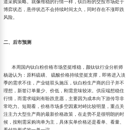
道采购策略。就像维稳的行情一样，钛白粉的交投市场处于
博弈状态，悬停状态不会持续时间太久，同时存在不涨即跌
风险。
二、后市预测
本周国内钛白粉价格市场坚挺维稳，颜钛钛行业分析师
杨逊认为：
原料硫磺、
硫酸价格持续坚挺支撑，即将进入淡
季的需求不佳，产业链双头施压，钛白粉生产商的日子并不
理想，新签订单量少、价低，刚需意味较浓。供应端想稳住
行情，而需求端则有盼跌意愿，主要因为成本向下游传导非
常吃力。短期看，价格市场多空因素对峙比较明显，重点关
注主力大型生产商的最新价格政策，在走势不是很明朗的时
候，按刚需采购询单为主，具体实单价格还是看单、看量、
看付款形式的一单一议。