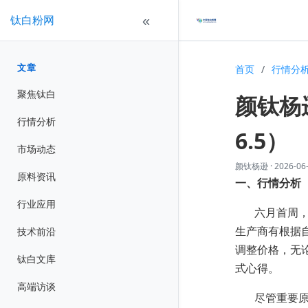
钛白粉网
«
文章
首页
/
行情分
聚焦钛白
颜钛杨
行情分析
6.5）
市场动态
颜钛杨逊
·
2026-06
原料资讯
一、行情分析
行业应用
六月首周
技术前沿
生产商有根据
调整价格，无
钛白文库
式心得。
高端访谈
尽管重要