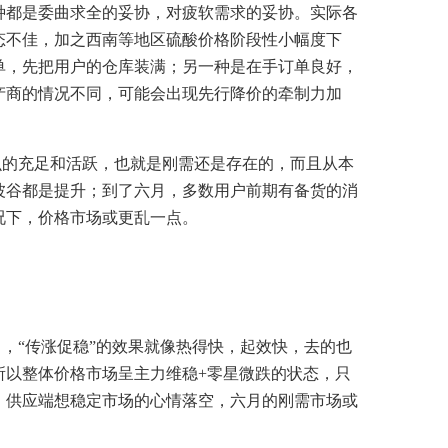
种都是委曲求全的妥协，对疲软需求的妥协。实际各
态不佳，加之西南等地区硫酸价格阶段性小幅度下
单，先把用户的仓库装满；另一种是在手订单良好，
产商的情况不同，可能会出现先行降价的牵制力加
么的充足和活跃，也就是刚需还是存在的，而且从本
波谷都是提升；到了六月，多数用户前期有备货的消
况下，价格市场或更乱一点。
，“传涨促稳”的效果就像热得快，起效快，去的也
所以整体价格市场呈主力维稳
+
零星微跌的状态，只
，供应端想稳定市场的心情落空，六月的刚需市场或