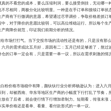
就真的不看您的成本，要么压缩利润，要么接受倒挂，无论哪一
也不尽相同，两极分化比较明显。一种是在手订单和接续订单状
生产商有下行微调的意愿，希望通过尽早调价，争取价格差抓订
程中，对于降价的意愿比较弱，可以高位维稳运行。所以每个生
生产商降价就范，印证我们前期分析的情况。
想给市场打打气。当下交投市场的流动性还是有的，只是没有那
，六月的需求或比五月好，原因有二：五月已经足够差了，熬过
补仓的订单一定会有，只是需要一单一议，所以在需求刺激的情
钛白粉价格市场稳中有降，颜钛钛行业分析师杨逊认为：
进入六月
等到，却被西南、华东等地区生产商的小幅度下行打乱了节奏，
注放在了后者，就会使行情下行增加牵制力。短期看，传涨未涨
体实单价格还是看单、看量、看付款形式的一单一议。