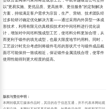
型钛合金阀体均采用铸造成形工艺，中航卓越锻造公司坚持
以“更易实施、更优品质、更高效率、更佳服务”的定制解决
方案，持续满足客户需求为宗旨，生产、营销、技术团队经
过多轮研讨确定优化解决方案——通过采用内外异型一体成
形技术，利用有限元仿真模拟技术对中间坯料进行优化设
计，增加对中间坯料预成型工艺，使坯料分料更加合理，从
而更利于锻件的填充成型，也最大限度地节约用料。同时，
工艺设计时充分考虑到将锻件毛坯的形状尺寸与锻件成品截
面尽可能保持一致或相近，保证锻件金属流线合理，使零件
使用性能得到更大程度的提高。
版权与责任申明：
本网转载其它媒体作品时，其目的在于信息互通，并不代表本网站观
点和立场，本网站不对其真实性负责。如果作品内容、版权和其它问