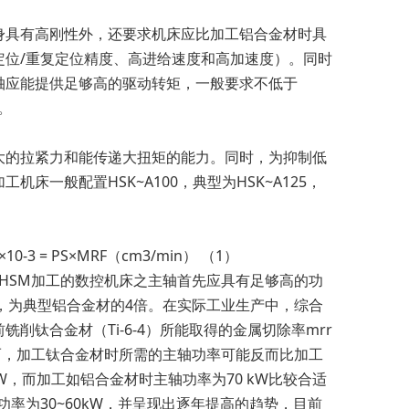
具有高刚性外，还要求机床应比加工铝合金材时具
位/重复定位精度、高进给速度和高加速度）。同时
轴应能提供足够高的驱动转矩，一般要求不低于
m。
的拉紧力和能传递大扭矩的能力。同时，为抑制低
一般配置HSK~A100，典型为HSK~A125，
 = PS×MRF（cm3/min） （1）
-HSM加工的数控机床之主轴首先应具有足够高的功
in-1，为典型铝合金材的4倍。在实际工业生产中，综合
钛合金材（Ti-6-4）所能取得的金属切除率mrr
10%。因而，加工钛合金材时所需的主轴功率可能反而比加工
W，而加工如铝合金材时主轴功率为70 kW比较合适
功率为30~60kW，并呈现出逐年提高的趋势，目前