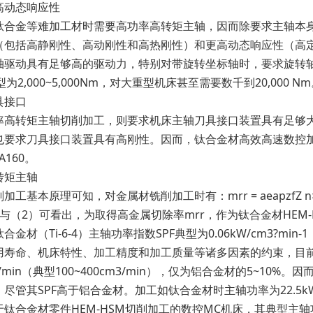
动态响应性
金等难加工材时需要高功率高转矩主轴，因而除要求主轴本身
（包括高静刚性、高动刚性和高热刚性）和更高动态响应性（高定
轴驱动具有足够高的驱动力，特别对带旋转坐标轴时，要求旋转
典型为2,000~5,000Nm，对大重型机床甚至需要数千到20,000 N
接口
转矩主轴切削加工，则要求机床主轴刀具接口装置具有足够大
要求刀具接口装置具有高刚性。因而，钛合金材高效高速数控加工机床
A160。
矩主轴
本原理可知，对金属材铣削加工时有：mrr = aeapzfZ n×10-3
（2）可看出，为取得高金属切除率mrr，作为钛合金材HEM
金材（Ti-6-4）主轴功率指数SPF典型为0.06kW/cm3?m
寿命、机床特性、加工精度和加工质量等诸多因素的约束，目前铣削
m3/min（典型100~400cm3/min），仅为铝合金材的5~
尽管其SPF高于铝合金材。加工如钛合金材时主轴功率为22.5k
钛合金材零件HEM-HSM切削加工的数控MC机床，其典型主轴