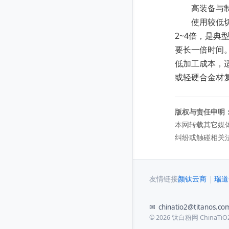
高装备与制
使用较低切削
2~4倍，是典型铝
要长一倍时间
低加工成本，
或轻硬合金材
版权与责任申明
本网转载其它媒
纠纷或触碰相关
友情链接
颜钛云商
|
瑞道
✉
chinatio2@titanos.co
© 2026 钛白粉网 ChinaTiO2.n