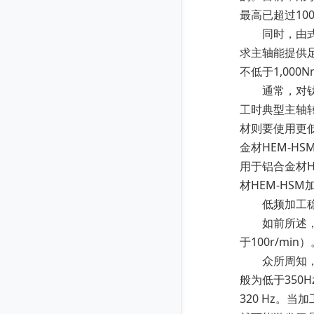
最高已超过10
同时，由式（
求主轴能提供足
不低于1,00
通常，对钛合金材
工时典型主轴转速
材则要使用更低
金材HEM-H
用于铝合金材
材HEM-HS
低频加工稳
如前所述，高
于100r/m
众所周知，数
般为低于350
320 Hz