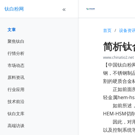
钛白粉网
«
文章
首页
/
设备资
聚焦钛白
简析钛
行情分析
www.chinatio2.net
【中国钛白粉
市场动态
钢，不锈钢制
原料资讯
割的硬质合金
正如前面所提
行业应用
轻金属hem-
技术前沿
如前所述，加
HEM-HS
钛白文库
因此，对用于
高端访谈
以及控制系统