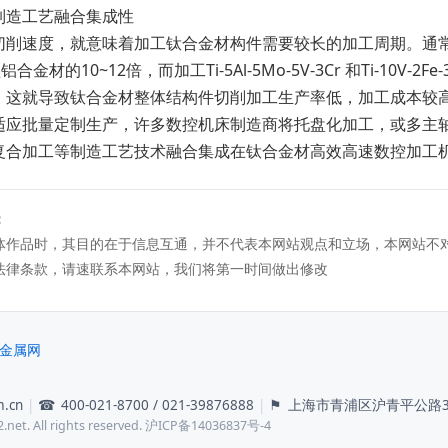
造工艺融合集成性
速度，就意味着加工钛合金材构件需要较长的加工周期。通常对钛
合金材的10~12倍，而加工Ti-5Al-5Mo-5V-3Cr 和Ti-10V-
。这就导致钛合金材整体结构件切削加工生产率低，加工成本较
适应批量定制生产，许多数控机床制造商将托盘化加工，或多主
复合加工等制造工艺技术融合集成在钛合金材高效高速数控加工
：
体作品时，其目的在于信息互通，并不代表本网站观点和立场，本网站不
法律条款，请速联系本网站，我们将第一时间做出修改
金属网
m.cn
|
☎
400-021-8700 / 021-39876888
|
⚑
上海市青浦区沪青平公路39
et. All rights reserved. 沪ICP备14036837号-4