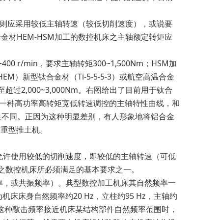
则应采用较低主轴转速（较低切削速度），或说要
金材HEM-HSM加工的数控机床之主轴额定转矩应
 r/min，要求主轴转矩300~1,500Nm；HSM加
HEM）新型钛合金材（Ti-5-5-5-3）或航空高温合金
过2,000~3,000Nm。右图给出了目前用于钛合
这是一种高功率高转矩宽低转速调控的主轴特性曲线，和
明显不同。正因为这种明显差别，有人形象地将铝合金
为重型推土机。
许使用较低的切削速度，即较低的主轴转速（可低
工之数控机床所必须满足的基本要求之一。
，或共振频率）。典型数控加工机床其自然频率一
床床身自然频率约20 Hz，立柱约95 Hz，主轴约
当这种敲击频率接近机床某结构部件自然频率范围时，