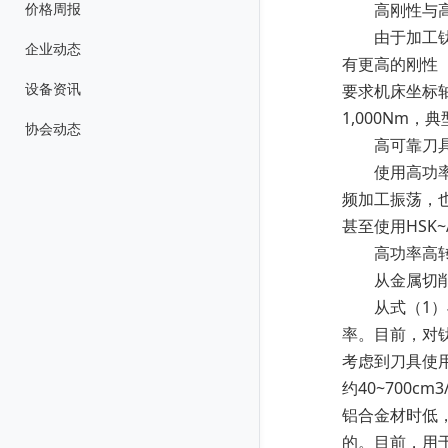
价格周报
高刚性与高
由于加工钛合
企业动态
有更高的刚性
设备资讯
要求机床坐标
1,000Nm，
协会动态
高可靠刀具
使用高功率高
频加工振荡，也
甚至使用HSK~
高功率高转
从金属切削加工基
从式（1）与
率。目前，对钛合
考虑到刀具使用
约40~700c
铝合金材时低，
的。目前，用于