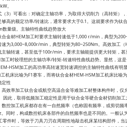
0kW。
3）可看出：对确定主轴功率，为取得大切削力（高转矩），
够高的额定功率/转速比，通常要求大于0.1。这就要求作为钛合
0Nm数量级。主轴特性曲线趋势放大
HEM加工时要求主轴转速低于1,000 r/min，典型为200~400
为3,000~8,000r/min，典型转矩为80~250Nm。高效加工（
主轴转速，甚至低于100r/min，要求主轴能提供更大转矩，甚至超
SM加工时较理想的主轴功率/转矩-转速特性曲线趋势。显然，
HEM-HSM加工的高功率高转速宽转速调控的主轴特性曲线有
M加工机床比喻为F1赛车，而将钛合金材HEM-HSM加工机床比喻
定性
效率加工钛合金或航空高温合金等难加工材整体构件时，仅允
in）。因此，取得低频加工稳定性是用于钛合金等硬合金材切削加
控加工机床都存在有一自然频率（也称固有频率，或剪切频率
Hz。同时，构成数控机床各部件的自然频率也是不同的。一般认为机
。当加工零件时，等效于刀具刀刃在周期性地敲击机床某结构部件，