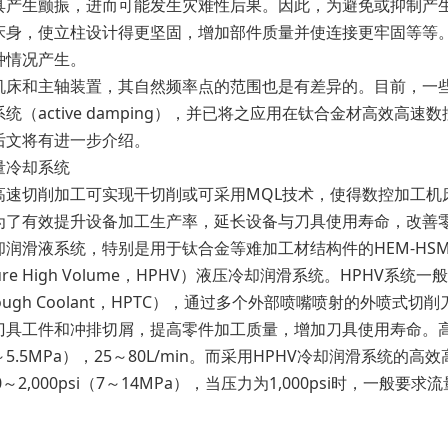
具产生颤振，进而可能发生灾难性后果。因此，为避免或抑制产
床身，使立柱设计得更坚固，增加部件质量并使连接更牢固等等
种情况产生。
和主轴装置，其自然频率点的范围也是有差异的。目前，一些
统（active damping），并已将之应用在钛合金材高效
后文将有进一步介绍。
冷却系统
切削加工可实现干切削或可采用MQL技术，使得数控加工机
为了有效提升设备加工生产率，延长设备与刀具使用寿命，改善
却润滑液系统，特别是用于钛合金等难加工材结构件的HEM-HS
essure High Volume，HPHV）液压冷却润滑系统。HPHV
 Through Coolant，HPTC），通过多个外部喷嘴喷射的
刀具工件和冲排切屑，提高零件加工质量，增加刀具使用寿命。高
.38～5.5MPa），25～80L/min。而采用HPHV冷却润滑系统的
00～2,000psi（7～14MPa），当压力为1,000psi时，一般