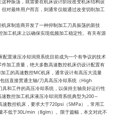
生这种振荡，就需要在机床设计阶段改变机床结构设
。但对最终用户而言，则通常仅能通过改变切削加工
机床制造商开发了一种抑制加工刀具振荡的新技
高速数控加工机床上以确保实现低频加工稳定性。有关有源
床配置液压冷却润滑系统目前成为一个有争议的技术
零件加工质量，绝大多数高速数控机床仍设计配置有
M加工的高速数控MC机床，通常设计有高压大流量
系统一般包括直接贯通主轴/刀具高压冷却系统（High
外喷式切削刀具和工件的高压冷却系统，以保持主轴良好运行性
速数控加工机床液压冷却润滑系统典型为200～
高效高速数控机床，要求大于720psi（5MPa），常用工
要求流量不低于30L/min（8glm）。限于篇幅，本文对此不