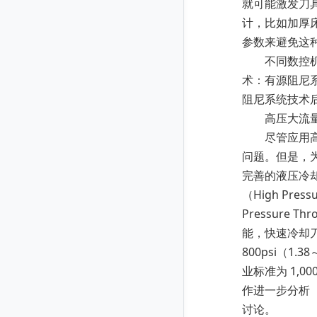
就可能激发刀
计，比如加厚
参数来避免这
不同数控机床
术：有源阻尼系
阻尼系统技术
高压大流量
尽管应用高速
问题。但是，
完善的液压冷
（High Pr
Pressure
能，快速冷却
800psi（1
业标准为 1,0
作进一步分析
讨论。