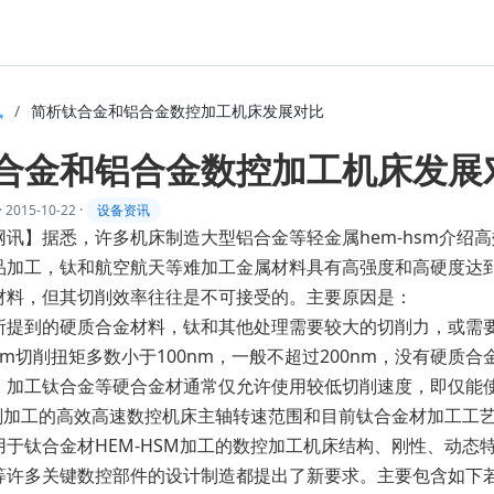
讯
/
简析钛合金和铝合金数控加工机床发展对比
合金和铝合金数控加工机床发展
·
2015-10-22
·
设备资讯
网讯】据悉，许多机床制造大型铝合金等轻金属hem-hsm介绍
品加工，钛和航空航天等难加工金属材料具有高强度和高硬度达到h
材料，但其切削效率往往是不可接受的。主要原因是：
到的硬质合金材料，钛和其他处理需要较大的切削力，或需要
hsm切削扭矩多数小于100nm，一般不超过200nm，没有硬
工钛合金等硬合金材通常仅允许使用较低切削速度，即仅能使
M切削加工的高效高速数控机床主轴转速范围和目前钛合金材加工工
钛合金材HEM-HSM加工的数控加工机床结构、刚性、动态
等许多关键数控部件的设计制造都提出了新要求。主要包含如下