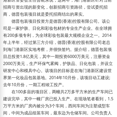
港新区管委会主任曹晓东说，这两年，海门港新区针对当前
招商引资出现的新变化，创新招商引资路径，尝试委托招
商，德晋包装项目就是委托招商结出的果实。
德晋包装项目投资方是德晋(香港)控股有限公司。该公
司是一家护肤、日化和彩妆包材的专业生产企业。在全球拥
有200多项专利，为全球彩妆包装最大规模企业之一。2014
年上半年，经过第三方介绍，德晋(香港)控股有限公司老总
到海门港新区实地考察，并很快签约。据介绍，德晋包装项
目总投资1.8亿美元，其中一期投资6000万美元，注册资金
2000万美元，生产环保气雾阀，护肤品、日化包装，并设立
研发中心和模具中心。该项目的目标是在海门港新区建设世
界第一化妆品包装基地。2014年10月份，该项目动工建设;
去年10月份，一期工程竣工投产。
在100多亩的项目区，两幢共2万多平方米的生产车间已
建设完毕，其中一幢厂房已投入生产。在现场笔者看到，1.5
万平方米的厂房内被分为3个车间，西间车间为注塑成型车
间，中间为成品组装车间，最东边为仓储车间。公司负责人