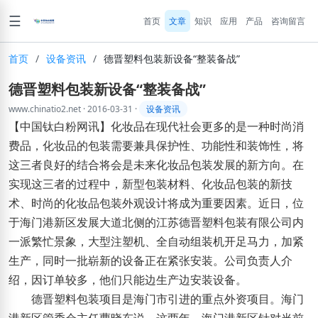
☰
首页
文章
知识
应用
产品
咨询留言
首页
/
设备资讯
/
德晋塑料包装新设备“整装备战”
德晋塑料包装新设备“整装备战”
www.chinatio2.net
·
2016-03-31
·
设备资讯
【中国钛白粉网讯】化妆品在现代社会更多的是一种时尚消
费品，化妆品的包装需要兼具保护性、功能性和装饰性，将
这三者良好的结合将会是未来化妆品包装发展的新方向。在
实现这三者的过程中，新型包装材料、化妆品包装的新技
术、时尚的化妆品包装外观设计将成为重要因素。近日，位
于海门港新区发展大道北侧的江苏德晋塑料包装有限公司内
一派繁忙景象，大型注塑机、全自动组装机开足马力，加紧
生产，同时一批崭新的设备正在紧张安装。公司负责人介
绍，因订单较多，他们只能边生产边安装设备。
德晋塑料包装项目是海门市引进的重点外资项目。海门