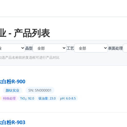
 - 产品列表
晶型
工艺
表面处理
 勾选产品名称前的复选框可进行产品对比
白粉R-900
SN: SN000001
颜钛实业
特殊处理
TiO₂: 92.0
吸油量: 23.0
pH: 6.0-8.5
白粉R-903