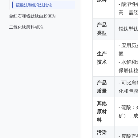
- 酸溶
硫酸法和氯化法比较
高，需
金红石和锐钛钛白粉区别
产品
二氧化钛颜料标准
锐钛型
类型
- 应用
生产
握
技术
- 水解
保最佳
产品
- 可比
质量
化和包
其他
- 硫酸
原材
矿），
料
污染
- 废酸