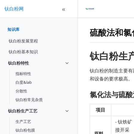
钛白粉网
«
知识库
硫酸法和氯
钛白粉发展里程
钛白粉基本知识
钛白粉生
钛白粉特性
钛白粉的制造主要有
指标特性
和设备的要求极高。
白度&lab
分散性
氯化法与硫酸
钛白粉常见杂质
项目
钛白粉生产工艺
- 钛铁
生产工艺
接开采
钛白粉包膜
原料