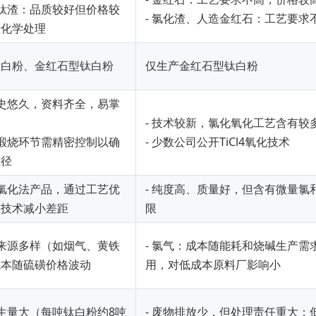
性钛渣：品质较好但价格较
- 氯化渣、人造金红石：工艺要求
经化学处理
钛白粉、金红石型钛白粉
仅生产金红石型钛白粉
历史悠久，资料齐全，易掌
- 技术较新，氯化氧化工艺含有较
和煅烧环节需精密控制以确
- 少数公司公开TiCl4氧化技术
粒径
肩氯化法产品，通过工艺优
- 纯度高、质量好，但含有微量氯
膜技术减小差距
限
：来源多样（如烟气、黄铁
- 氯气：成本随能耗和烧碱生产需
成本随硫磺价格波动
用，对低成本原料厂影响小
产生量大（每吨钛白粉约8吨
- 废物排放少，但处理责任重大