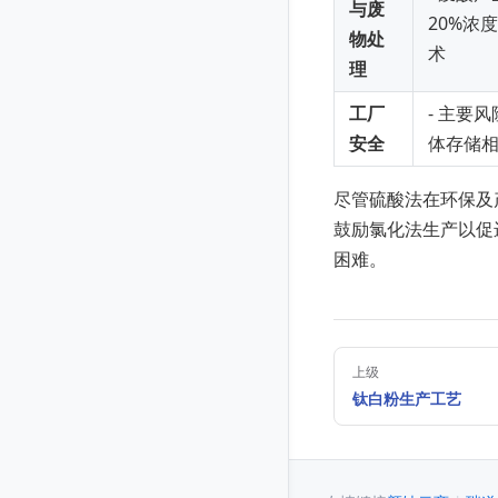
与废
20%浓
物处
术
理
工厂
- 主要
安全
体存储
尽管硫酸法在环保及
鼓励氯化法生产以促
困难。
上级
钛白粉生产工艺