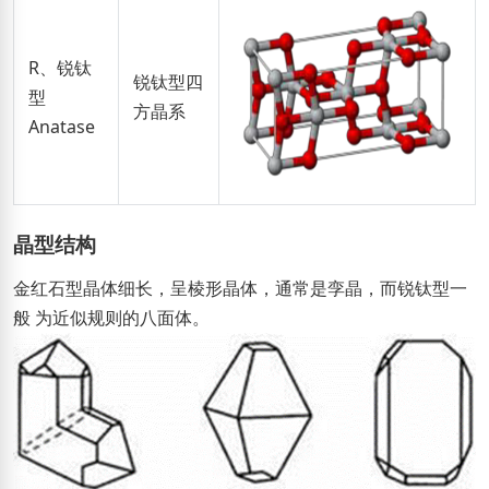
R、锐钛
锐钛型四
型
方晶系
Anatase
晶型结构
金红石型晶体细长，呈棱形晶体，通常是孪晶，而锐钛型一
般 为近似规则的八面体。