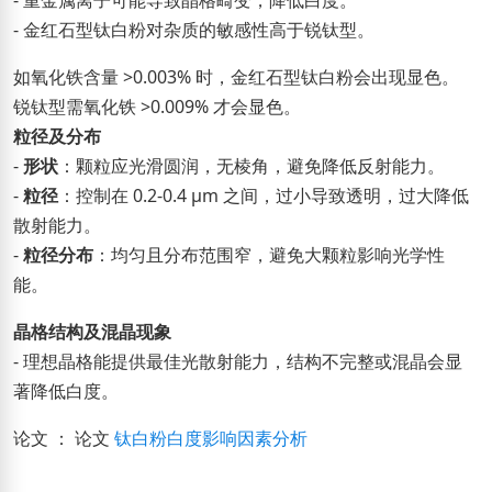
- 重金属离子可能导致晶格畸变，降低白度。
- 金红石型钛白粉对杂质的敏感性高于锐钛型。
如氧化铁含量 >0.003% 时，金红石型钛白粉会出现显色。
锐钛型需氧化铁 >0.009% 才会显色。
粒径及分布
-
形状
：颗粒应光滑圆润，无棱角，避免降低反射能力。
-
粒径
：控制在 0.2-0.4 μm 之间，过小导致透明，过大降低
散射能力。
-
粒径分布
：均匀且分布范围窄，避免大颗粒影响光学性
能。
晶格结构及混晶现象
- 理想晶格能提供最佳光散射能力，结构不完整或混晶会显
著降低白度。
论文 ： 论文
钛白粉白度影响因素分析